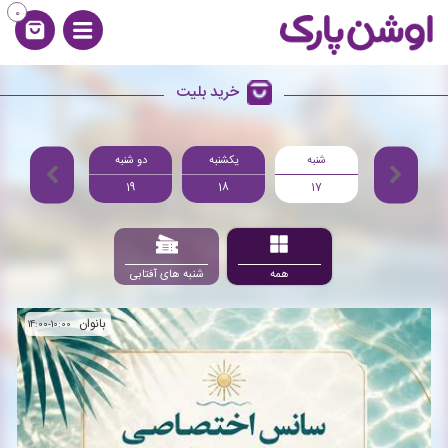
0
خرید بلیت
شنبه
یکشنبه
دو شنبه
سه شنبه
20
19
18
17
همه
شنبه های آفتابی
بانوان
10:00-14:00