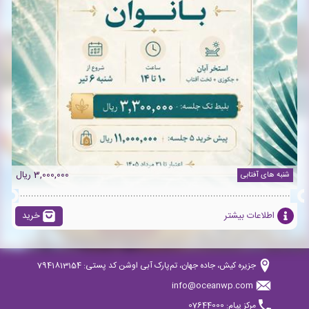
3,000,000 ریال
شنبه های آفتابی
اطلاعات بیشتر
خرید
جزیره کیش، جاده جهان، تم‌پارک آبی اوشن کد پستی: 7941813154
info@oceanwp.com
مرکز پیام: 07644000