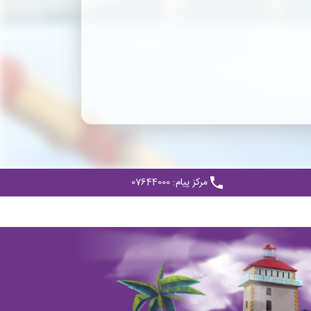
مرکز پیام: 07644000