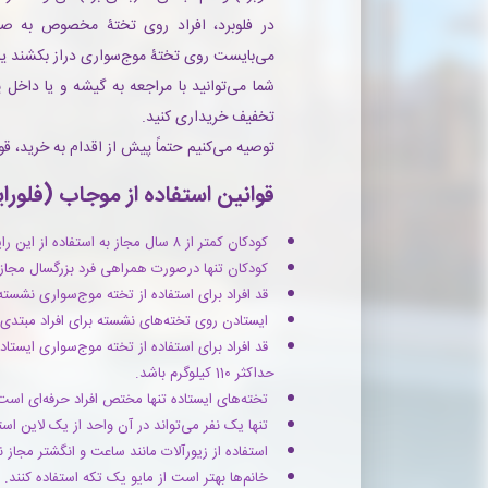
در فلوبرد، افراد روی تختۀ مخصوص به صور
می‌بایست روی تختۀ موج‌سواری دراز بکشند یا 
شما می‌توانید با مراجعه به گیشه و یا داخل پ
تخفیف خریداری کنید.
توصیه می‌کنیم حتماً پیش از اقدام به خرید، قوا
قوانین استفاده از موجاب (فلورای
کودکان کمتر از ۸ سال مجاز به استفاده از این راید نیستند.
کودکان تنها درصورت همراهی فرد بزرگسال مجاز ب
قد افراد برای استفاده از تخته موج‌سواری نشسته (boogie board) می‌بایست حداقل 1.1 متر ب
ایستادن روی تخته‌های نشسته برای افراد مبتدی
حداکثر 110 کیلوگرم باشد.
تخته‌های ایستاده تنها مختص افراد حرفه‌ای است
تنها یک نفر می‌تواند در آن واحد از یک لاین است
استفاده از زیورآلات مانند ساعت و انگشتر مجاز 
خانم‌ها بهتر است از مایو یک تکه استفاده کنند.