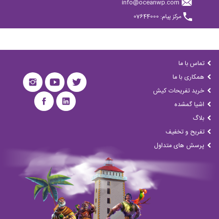
info@oceanwp.com
مرکز پیام: 07644000
تماس با ما
همکاری با ما
خرید تفریحات کیش
اشیا گمشده
بلاگ
تفریح و تخفیف
پرسش های متداول