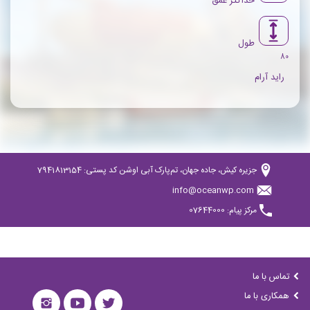
حداکثر عمق
طول
80
راید آرام
جزیره کیش، جاده جهان، تم‌پارک آبی اوشن کد پستی: 7941813154
info@oceanwp.com
مرکز پیام: 07644000
تماس با ما
همکاری با ما