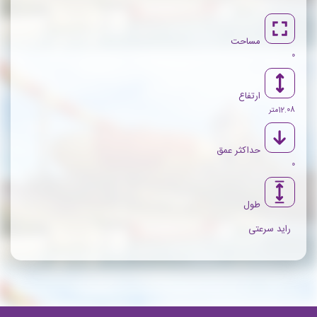
مساحت
0
ارتفاع
12.08متر
حداکثر عمق
0
طول
راید سرعتی