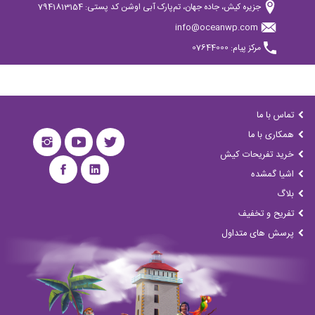
جزیره کیش، جاده جهان، تم‌پارک آبی اوشن کد پستی: 7941813154
info@oceanwp.com
مرکز پیام: 07644000
تماس با ما
همکاری با ما
خرید تفریحات کیش
اشیا گمشده
بلاگ
تفریح و تخفیف
پرسش های متداول